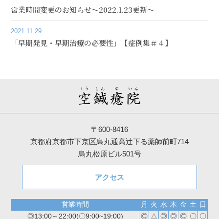
営業時間変更のお知らせ～2022.1.23更新～
2021.11.29
「早期発見・早期治療の必要性」【症例集＃４】
〒600-8416
京都府京都市下京区烏丸通高辻下る薬師前町714
烏丸松原ビル501号
アクセス
営業時間
月
火
水
木
金
土
日
◎13:00～22:00(〇9:00~19:00)
◎
△
◎
◎
◎
〇
〇