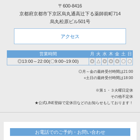
〒600-8416
京都府京都市下京区烏丸通高辻下る薬師前町714
烏丸松原ビル501号
アクセス
営業時間
月
火
水
木
金
土
日
◎13:00～22:00(〇9:00~19:00)
◎
△
◎
◎
◎
〇
〇
◎月～金の最終受付時間は21:00
○土日の最終受付時間は18:00
※第１・３火曜日定休
その他不定休
★公式LINE登録で定休日などのお知らせもしております！
お電話でのご予約・お問い合わせ