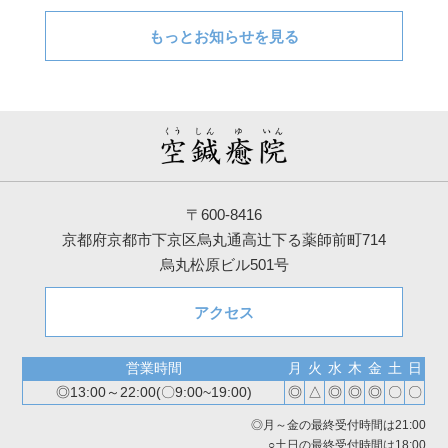
もっとお知らせを見る
〒600-8416
京都府京都市下京区烏丸通高辻下る薬師前町714
烏丸松原ビル501号
アクセス
営業時間
月
火
水
木
金
土
日
◎13:00～22:00(〇9:00~19:00)
◎
△
◎
◎
◎
〇
〇
◎月～金の最終受付時間は21:00
○土日の最終受付時間は18:00