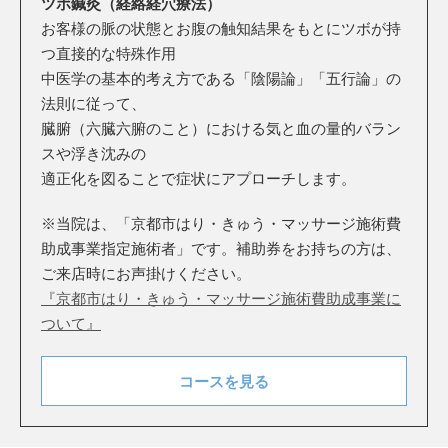
ツボ鍼灸（経絡経穴療法）
お客様の脈の状態とお腹の触知結果をもとにツボが持
つ直接的な特殊作用
中医学の基本的考え方である「陰陽論」「五行論」の
法則に従って、
臓腑（六臓六腑のこと）における気と血の量的バラン
スや浮き沈みの
適正化を図ることで症状にアプローチします。
※当院は、「京都市はり・きゅう・マッサージ施術費
助成事業指定施術者」です。補助券をお持ちの方は、
ご来店時にお声掛けください。
『京都市はり・きゅう・マッサージ施術費助成事業に
ついて』
コースを見る