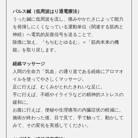
パルス鍼（低周波はり通電療法）
うった鍼に低周波を流し、痛みやかたさによって能力
を発揮しにくくなっている運動単位（関連する筋肉と
神経）へ電気的反復信号を送ることで、
除痛に加え、「ちぢむとゆるむ」＝「筋肉本来の機
能」を取り戻します。
経絡マッサージ
人間の生命力「気血」の通り道である経絡にアロマオ
イルを使ってやさしくマッサージ。
足に行えば、むくみがとれたきれいな足に。
手に行えば、不眠やイライラなどの精神的ストレスの
緩和に。
お腹に行えば、便秘や生理痛等の内臓症状の軽減に。
施術が終わった後、目で見て、手で触って、動かして
みて、その変化を実感してください。