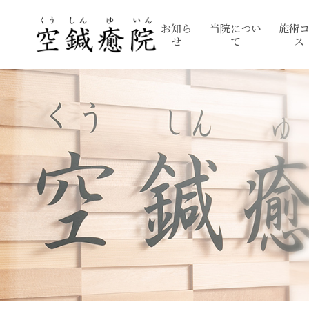
お知ら
当院につい
施術
せ
て
ス