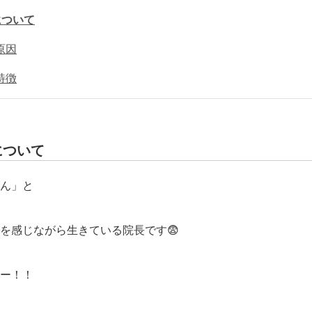
について
原因
特徴
について
ん」と
を感じながら生きている院長です😨
ー！！