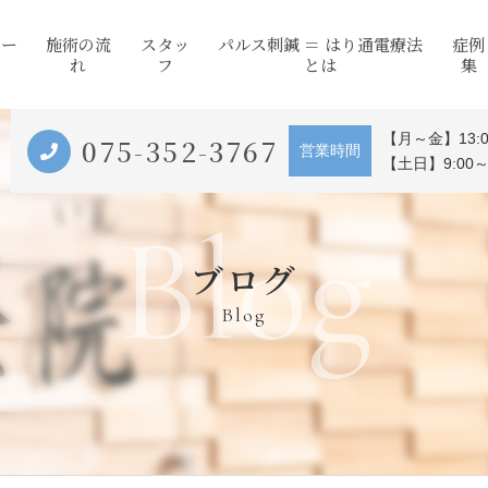
コー
施術の流
スタッ
パルス刺鍼 ＝ はり通電療法
症例
れ
フ
とは
集
【月～金】13:0
075-352-3767
営業時間
【土日】9:00～
Blog
ブログ
Blog