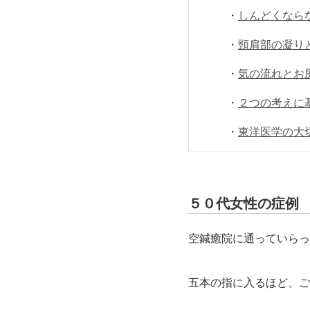
・
しんどくなら
・
頸肩部の凝り
・
気の流れとお
・
２つの考えに
・
東洋医学の大
５０代女性の症例
空鍼癒院に通っていらっ
五本の指に入るほど、ご