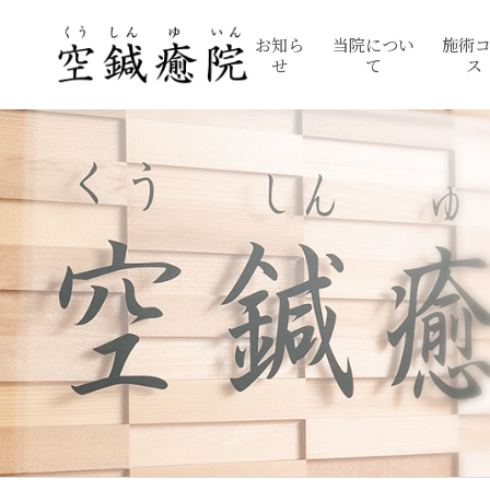
お知ら
当院につい
施術
せ
て
ス