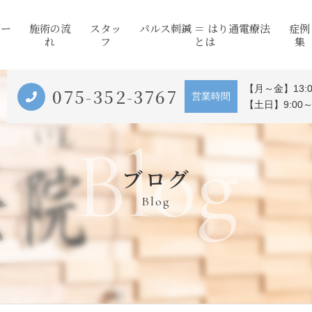
コー
施術の流
スタッ
パルス刺鍼 ＝ はり通電療法
症例
れ
フ
とは
集
【月～金】13:0
075-352-3767
営業時間
【土日】9:00～
Blog
ブログ
Blog